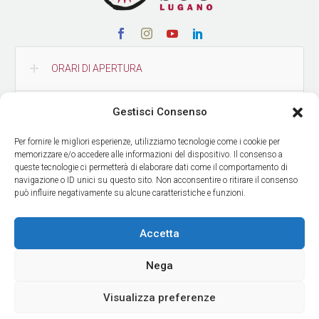
ORARI DI APERTURA
Gestisci Consenso
CONTATTI
Per fornire le migliori esperienze, utilizziamo tecnologie come i cookie per
memorizzare e/o accedere alle informazioni del dispositivo. Il consenso a
COME RAGGIUNGERCI
queste tecnologie ci permetterà di elaborare dati come il comportamento di
navigazione o ID unici su questo sito. Non acconsentire o ritirare il consenso
può influire negativamente su alcune caratteristiche e funzioni.
RICEVI LE NOSTRE NEWS
Accetta
Nega
Visualizza preferenze
© Copyright Museo delle Culture
| Design by
ADV Agency