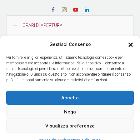
ORARI DI APERTURA
Gestisci Consenso
CONTATTI
Per fornire le migliori esperienze, utilizziamo tecnologie come i cookie per
memorizzare e/o accedere alle informazioni del dispositivo. Il consenso a
COME RAGGIUNGERCI
queste tecnologie ci permetterà di elaborare dati come il comportamento di
navigazione o ID unici su questo sito. Non acconsentire o ritirare il consenso
può influire negativamente su alcune caratteristiche e funzioni.
RICEVI LE NOSTRE NEWS
Accetta
Nega
Visualizza preferenze
© Copyright Museo delle Culture
| Design by
ADV Agency