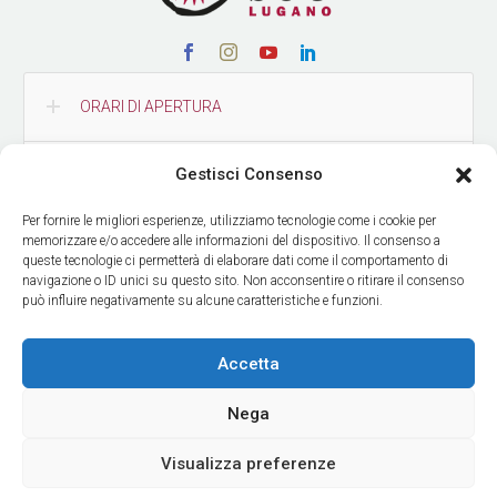
ORARI DI APERTURA
Gestisci Consenso
CONTATTI
Per fornire le migliori esperienze, utilizziamo tecnologie come i cookie per
memorizzare e/o accedere alle informazioni del dispositivo. Il consenso a
COME RAGGIUNGERCI
queste tecnologie ci permetterà di elaborare dati come il comportamento di
navigazione o ID unici su questo sito. Non acconsentire o ritirare il consenso
può influire negativamente su alcune caratteristiche e funzioni.
RICEVI LE NOSTRE NEWS
Accetta
Nega
Visualizza preferenze
© Copyright Museo delle Culture
| Design by
ADV Agency