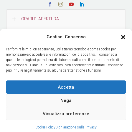
ORARI DI APERTURA
Gestisci Consenso
CONTATTI
Per fornire le migliori esperienze, utilizziamo tecnologie come i cookie per
memorizzare e/o accedere alle informazioni del dispositivo. Il consenso a
COME RAGGIUNGERCI
queste tecnologie ci permetterà di elaborare dati come il comportamento di
navigazione o ID unici su questo sito. Non acconsentire o ritirare il consenso
può influire negativamente su alcune caratteristiche e funzioni.
RICEVI LE NOSTRE NEWS
Accetta
Nega
Visualizza preferenze
© Copyright Museo delle Culture
| Design by
ADV Agency
Cookie Policy
Dichiarazione sulla Privacy