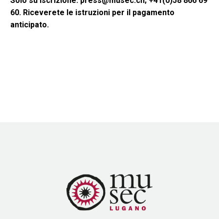
Solo su iscrizione: press@musec.ch; +41(0)58 866 69
60.
Riceverete le istruzioni per il pagamento
anticipato.