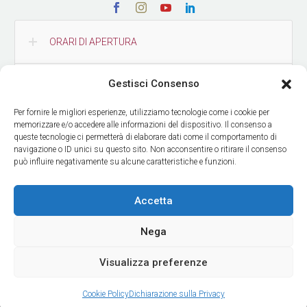
ORARI DI APERTURA
Gestisci Consenso
CONTATTI
Per fornire le migliori esperienze, utilizziamo tecnologie come i cookie per
memorizzare e/o accedere alle informazioni del dispositivo. Il consenso a
COME RAGGIUNGERCI
queste tecnologie ci permetterà di elaborare dati come il comportamento di
navigazione o ID unici su questo sito. Non acconsentire o ritirare il consenso
può influire negativamente su alcune caratteristiche e funzioni.
RICEVI LE NOSTRE NEWS
Accetta
Nega
Visualizza preferenze
© Copyright Museo delle Culture
| Design by
ADV Agency
Cookie Policy
Dichiarazione sulla Privacy