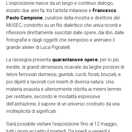
L’esposizione nasce da un lungo e continuo dialogo,
iniziato due anni fa, tra l’artista milanese e
Francesco
Paolo Campione
, curatore della mostra e direttore del
MUSEC, condotto su un filo dialettico che univa ricordi e
riflessioni direttamente suscitati dalle opere, dai libri, dalle
fotografie e dagli oggetti che riempiono e animano il
grande atelier di Luca Pignatelli.
La rassegna presenta
quarantanove opere
, per lo più
inedite, di grandi dimensioni, ricavate da larghe porzioni di
teloni ferroviari dismessi, giuntati, cuciti, forati, bruciati, e
poi dipinti e lavorati con inserti di diversa natura. Una
materia esausta e ulteriormente ridotta ai minimi termini
per restituire, secondo le modalità espressive
dell’astrazione, il sapore di un universo costruito da una
molteplicità di significati.
Sarà possibile visitare l’esposizione fino al 12 maggio,
tutti i giorni eccetto il martedì. Da lunedì a venerdì il