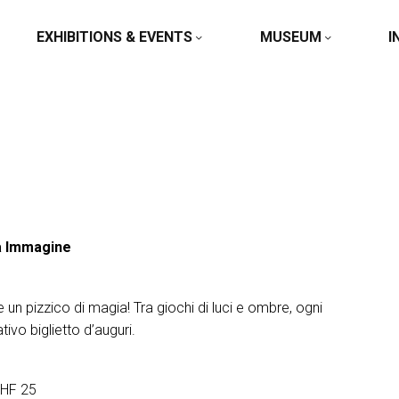
EXHIBITIONS & EVENTS
MUSEUM
I
a Immagine
 un pizzico di magia! Tra giochi di luci e ombre, ogni
vo biglietto d’auguri.
CHF 25