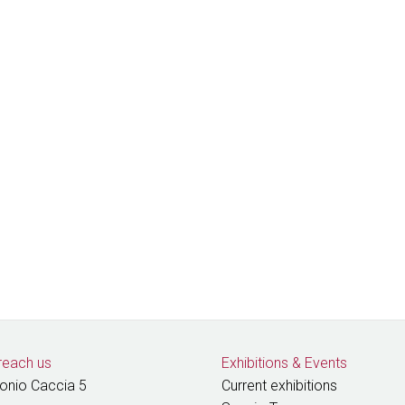
0
reach us
Exhibitions
&
Events
tonio Caccia 5
Current exhibitions