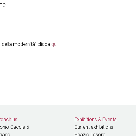
SEC
 della modernità” clicca
qui
reach us
Exhibitions
&
Events
tonio Caccia 5
Current exhibitions
ugano
Spazio Tesoro