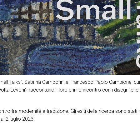
Small Talks”, Sabrina Camporini e Francesco Paolo Campione, cur
ta Levoni”, raccontano il loro primo incontro con i disegni e le 
contro fra modernità e tradizione. Gli esiti della ricerca sono sta
al 2 luglio 2023.