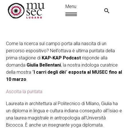
Come la ricerca sul campo porta alla nascita di un
percorso espositivo? Nell’ottava è ultima puntata della
prima stagione di
KAP-KAP Podcast
risponde alla
domanda
Giulia Bellentani
, la nostra indologa curatrice
della mostra “
I carri degli dèi
”
esposta al MUSEC fino al
10 marzo
.
Ascolta la puntata
Laureata in architettura al Politecnico di Milano, Giulia ha
EN
un diploma in lingua e cultura indiana conseguito all’Isiao e
una laurea magistrale in antropologia all’Università
Bicocca. È anche un insegnante yoga diplomata.