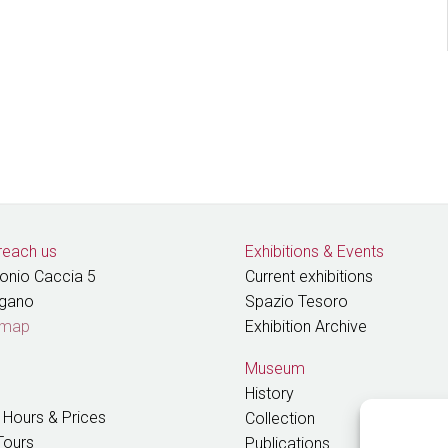
reach us
Exhibitions
&
Events
tonio Caccia 5
Current exhibitions
ugano
Spazio Tesoro
 map
Exhibition Archive
Museum
History
 Hours & Prices
Collection
Tours
Publications