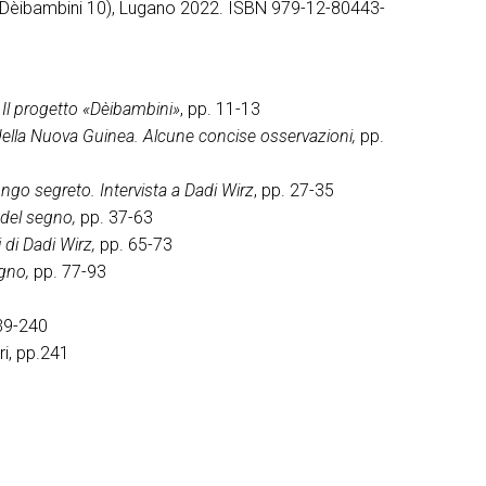
(Dèibambini 10), Lugano 2022. ISBN 979-12-80443-
:
Il progetto «Dèibambini»
, pp. 11-13
della Nuova Guinea. Alcune concise osservazioni,
pp.
ngo segreto. Intervista a Dadi Wirz
, pp. 27-35
 del segno,
pp. 37-63
 di Dadi Wirz,
pp. 65-73
gno,
pp. 77-93
239-240
ri, pp.241