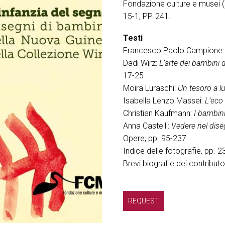
Fondazione culture e musei 
15-1; PP. 241.
Testi
Francesco Paolo Campione
Dadi Wirz:
L’arte dei bambini 
17-25
Moira Luraschi:
Un tesoro a lu
Isabella Lenzo Massei:
L’eco
Christian Kaufmann:
I bambini
Anna Castelli:
Vedere nel dise
Opere, pp. 95-237
Indice delle fotografie, pp. 
Brevi biografie dei contributo
REQUEST