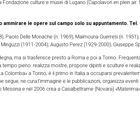
a Fondazione culture e musei di Lugano (Capolavori en plein air. 
ono ammirare le opere sul campo solo su appuntamento. Tel.
1948); Paolo Delle Monache (n. 1969); Maïmouna Guerresi (n. 19
o Minguzzi (1911-2004); Augusto Perez (1929-2000); Giuseppe S
egna, ma si trasferisce presto a Roma e poi a Torino. Frequenta l
tempo pieno: realizza mostre, propone dipinti e sculture e realizza e
«La Colomba» a Torino, è il primo in Italia a occuparsi prevalente
i che segue, ne cura l’immagine e le pubblicazioni, organizza even
essina e nel 2006 crea a Casalbeltrame (Novara) «Materima», un