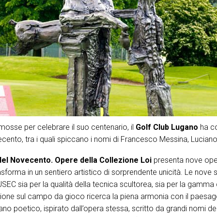
mosse per celebrare il suo centenario, il
Golf Club Lugano
ha co
Novecento, tra i quali spiccano i nomi di Francesco Messina, Luci
del Novecento. Opere della Collezione Loi
presenta nove opere
trasforma in un sentiero artistico di sorprendente unicità. Le no
SEC sia per la qualità della tecnica scultorea, sia per la gamma 
zione sul campo da gioco ricerca la piena armonia con il paesag
 poetico, ispirato dall’opera stessa, scritto da grandi nomi del