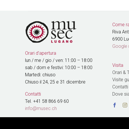
Come ra
Riva An
6900 L
Google
Orari d’apertura
lun / me / gio / ven: 11:00 – 18:00
Visita
sab / dom e festivi: 10:00 – 18:00
Orari & T
Martedì: chiuso
Visite g
Chiuso il 24, 25 e 31 dicembre
Contatti
Dove s
Contatti
Tel. +41 58 866 69 60
info@musec.ch