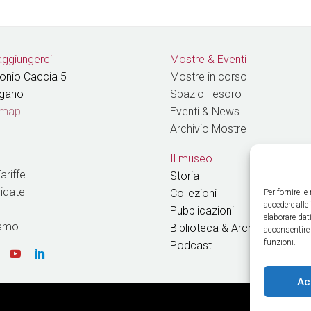
ggiungerci
Mostre & Eventi
tonio Caccia 5
Mostre in corso
ugano
Spazio Tesoro
 map
Eventi & News
Archivio Mostre
Il museo
ariffe
Storia
uidate
Collezioni
Per fornire l
accedere alle
Pubblicazioni
elaborare da
iamo
Biblioteca & Archivio
acconsentire 
funzioni.
Podcast
Ac