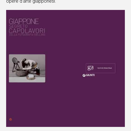
opere d’arte giapponesi.