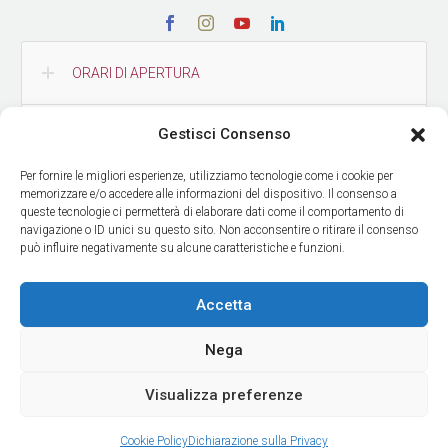
ORARI DI APERTURA
Gestisci Consenso
CONTATTI
Per fornire le migliori esperienze, utilizziamo tecnologie come i cookie per
memorizzare e/o accedere alle informazioni del dispositivo. Il consenso a
COME RAGGIUNGERCI
queste tecnologie ci permetterà di elaborare dati come il comportamento di
navigazione o ID unici su questo sito. Non acconsentire o ritirare il consenso
può influire negativamente su alcune caratteristiche e funzioni.
RICEVI LE NOSTRE NEWS
Accetta
Nega
Visualizza preferenze
© Copyright Museo delle Culture
| Design by
ADV Agency
Cookie Policy
Dichiarazione sulla Privacy