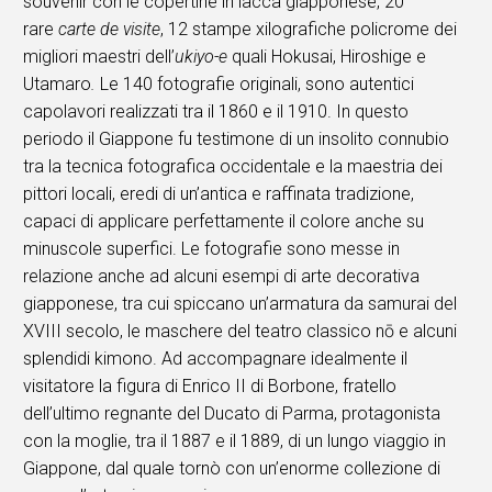
souvenir con le copertine in lacca giapponese, 20
rare
carte de visite
, 12 stampe xilografiche policrome dei
migliori maestri dell’
ukiyo-e
quali Hokusai, Hiroshige e
Utamaro
.
Le 140 fotografie originali, sono autentici
capolavori realizzati tra il 1860 e il 1910. In questo
periodo il Giappone fu testimone di un insolito connubio
tra la tecnica fotografica occidentale e la maestria dei
pittori locali, eredi di un’antica e raffinata tradizione,
capaci di applicare perfettamente il colore anche su
minuscole superfici. Le fotografie sono messe in
relazione anche ad alcuni esempi di arte decorativa
giapponese, tra cui spiccano un’armatura da samurai del
XVIII secolo, le maschere del teatro classico nō e alcuni
splendidi kimono. Ad accompagnare idealmente il
visitatore la figura di Enrico II di Borbone, fratello
dell’ultimo regnante del Ducato di Parma, protagonista
con la moglie, tra il 1887 e il 1889, di un lungo viaggio in
Giappone, dal quale tornò con un’enorme collezione di