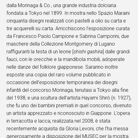
dalla Morinaga & Co., una grande industria dolciaria
fondata a Tokyo nel 1899. In mostra nello Spazio Maraini
cinquanta disegni realizzati con pastelli a olio su carta e
tre acquerelli su carta. Arricchiscono l’esposizione curata
da Francesco Paolo Campione e Sabrina Camporini, due
maschere della Collezione Montgomery di Lugano
raffiguranti la testa di un leone [
shishi gashira
] dalle grandi
fauci, con le orecchie e la mandibola mobili, adoperate
nelle danze del folklore giapponese. Saranno inoltre
esposte una copia del raro volume pubblicato in
occasione dell’esposizione temporanea dei disegni
infantili del concorso Morinaga, tenutasi a Tokyo alla fine
del 1938, e una scultura dell’artista Hayami Shirō (n. 1927),
che fu uno dei bambini premiati in quel concorso, divenuto
un artista apprezzato e riconosciuto in Giappone. L’opera
in terracotta e lacca, realizzata nel 2008, è stata
recentemente acquisita da Gloria Levoni, che l’ha messa
generosamente a disposizione del MUSEC per la mostra.