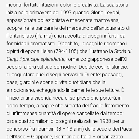
incontri fortuiti, intuizioni, colori e creatività. La sua storia
inizia nella primavera del 1997 quando Gloria Levoni,
appassionata collezionista e mecenate mantovana,
scopre fra le bancarelle del mercatino dell’antiquariato di
Fontanellato (Parma) una raccolta di disegni infantili dai
formidabili cromatismi. D’acchito, i disegni le ricordano i
dipinti di epoca Heian (794-1185) che illustrano la
Storia di
Genji, il principe splendente
, romanzo giapponese dell’XI
secolo, allora sul suo comodino. Decide così, di slancio,
di acquistare quei disegni pervasi di Oriente: paesaggi,
case, giardini e scene di vita quotidiana che la
emozionano, echeggiando liricamente le sue letture. È
l’inizio di una vicenda ricca di sorprese che porterà, in
poco tempo, a capire che si tratta del fragile frammento
di un’immensa quantità di opere cancellate dal tempo:
circa quattro milioni di disegni realizzati nel 1938 per un
concorso fra i bambini (8 – 13 anni) delle scuole dei Paesi
dell’Asse – Giappone, Germania e Italia – organizzato