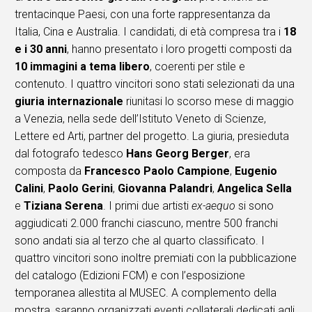
trentacinque Paesi, con una forte rappresentanza da
Italia, Cina e Australia. I candidati, di età compresa tra i
18
e i 30 anni
, hanno presentato i loro progetti composti da
10 immagini a tema libero
, coerenti per stile e
contenuto. I quattro vincitori sono stati selezionati da una
giuria internazionale
riunitasi lo scorso mese di maggio
a Venezia, nella sede dell’Istituto Veneto di Scienze,
Lettere ed Arti, partner del progetto. La giuria, presieduta
dal fotografo tedesco
Hans Georg Berger
, era
composta da
Francesco Paolo Campione
,
Eugenio
Calini
,
Paolo Gerini
,
Giovanna Palandri
,
Angelica Sella
e
Tiziana Serena
. I primi due artisti
ex-aequo
si sono
aggiudicati 2.000 franchi ciascuno, mentre 500 franchi
sono andati sia al terzo che al quarto classificato. I
quattro vincitori sono inoltre premiati con la pubblicazione
del catalogo (Edizioni FCM) e con l’esposizione
temporanea allestita al MUSEC. A complemento della
mostra, saranno organizzati eventi collaterali dedicati agli