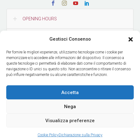
OPENING HOURS
CONTACTS
Gestisci Consenso
Per fornire le migliori esperienze, utilizziamo tecnologie come i cookie per
HOW TO REACH US
memorizzare e/o accedere alle informazioni del dispositivo. Il consenso a
queste tecnologie ci permetterà di elaborare dati come il comportamento di
navigazione o ID unici su questo sito. Non acconsentire o ritirare il consenso
può influire negativamente su alcune caratteristiche e funzioni.
GET OUR NEWS
Accetta
Nega
Visualizza preferenze
© Copyright Museo delle Culture
| Design by
ADV Agency
Cookie Policy
Dichiarazione sulla Privacy