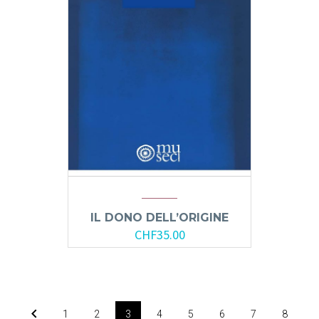
IL DONO DELL’ORIGINE
CHF
35.00
1
2
3
4
5
6
7
8